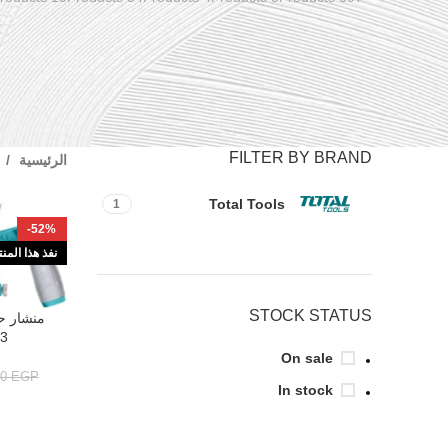
FILTER BY BRAND
الرئيسية
Total Tools
1
-52%
نفذ هذا المن
STOCK STATUS
قراءة المزيد
3
On sale
00
EGP
In stock