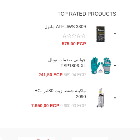
TOP RATED PRODUCTS
ATF-JWS 3309 مانول
575,00
EGP
جوانتى صدمات توتال
TSP1806-XL
241,50
EGP
569,94
EGP
ماكينة شفط زيت 80لتر HC-
2090
7.950,00
EGP
9.600,00
EGP