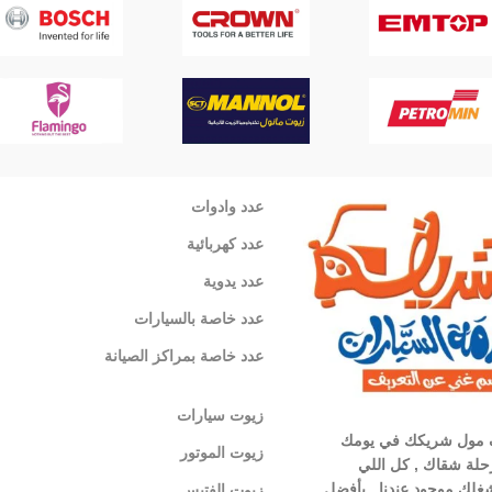
عدد وادوات
عدد كهربائية
عدد يدوية
عدد خاصة بالسيارات
عدد خاصة بمراكز الصيانة
زيوت سيارات
 مول شريكك في يومك
زيوت الموتور
لة شقاك , كل اللي
غلك موجود عندنا , بأفضل
زيوت الفتيس