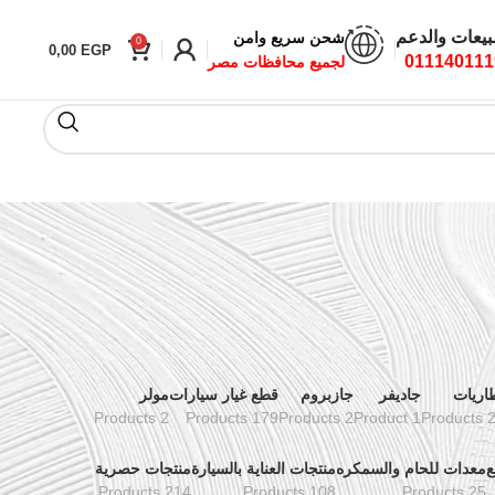
بيعات والدعم
شحن سريع وامن
0
0,00
EGP
011140111
لجميع محافظات مصر
اريات
جاديفر
جازبروم
قطع غيار سيارات
مولر
2 Products
179 Products
2 Products
1 Product
24 Pr
ع
معدات للحام والسمكره
منتجات العناية بالسيارة
منتجات حصرية
214 Products
108 Products
25 Products