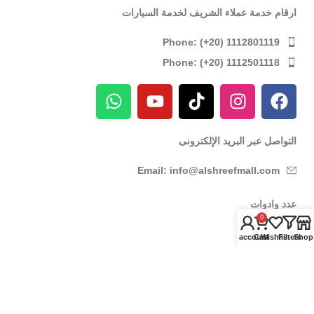
ارقام خدمة عملاء الشريف لخدمة السيارات
Phone: (+20) 1112801119
Phone: (+20) 1112501118
التواصل عبر البريد الإلكترونى
Email: info@alshreefmall.com
عدد وادوات
0
عدد كهربائية
My account
Cart
Wishlist
Filters
Shop
عدد يدوية
عدد خاصة بالسيارات
عدد خاصة بمراكز الصيانة