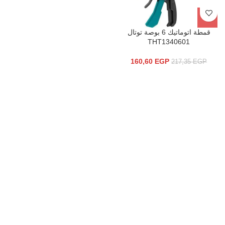
قمطة اتوماتيك 6 بوصة توتال
THT1340601
160,60
EGP
217,35
EGP