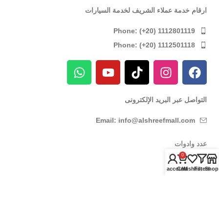
ارقام خدمة عملاء الشريف لخدمة السيارات
Phone: (+20) 1112801119
Phone: (+20) 1112501118
التواصل عبر البريد الإلكترونى
Email: info@alshreefmall.com
عدد وادوات
0
عدد كهربائية
My account
Cart
Wishlist
Filters
Shop
عدد يدوية
عدد خاصة بالسيارات
عدد خاصة بمراكز الصيانة