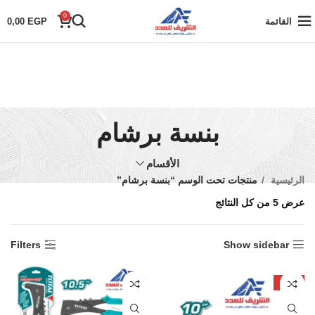
0
القائمة
EGP
0,00
بنسة برشام
الأقسام
الرئيسية
منتجات تحت الوسم “بنسة برشام”
عرض ⁦5⁩ من كل النتائج
Filters
Show sidebar
-20%