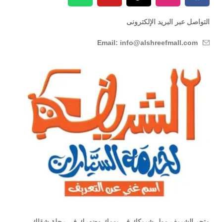
التواصل عبر البريد الإلكترونى
Email: info@alshreefmall.com
متجر الشريف مول شريكك في يومك وضهرك في رحلة شقاك ,