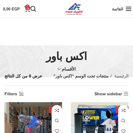
0
القائمة
EGP
0,00
اكس باور
الأقسام
الرئيسية
منتجات تحت الوسم “اكس باور”
عرض ⁦8⁩ من كل النتائج
Filters
Show sidebar
-25%
-35%