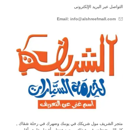
التواصل عبر البريد الإلكترونى
Email: info@alshreefmall.com
متجر الشريف مول شريكك في يومك وضهرك في رحلة شقاك ,
كل اللي هتحتاجه في شغلك موجود عندنا , بأفضل خامة وأقل