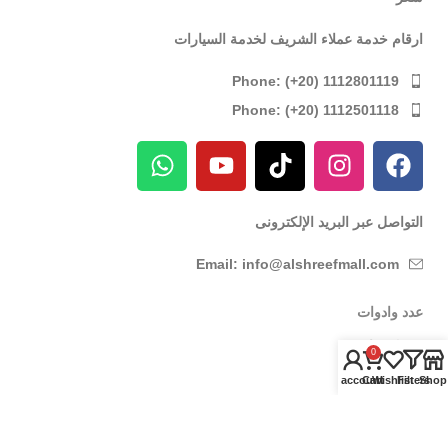
ارقام خدمة عملاء الشريف لخدمة السيارات
Phone: (+20) 1112801119
Phone: (+20) 1112501118
التواصل عبر البريد الإلكترونى
Email: info@alshreefmall.com
عدد وادوات
عدد كهربائية
0
عدد يدوية
My account
Cart
Wishlist
Filters
Shop
عدد خاصة بالسيارات
عدد خاصة بمراكز الصيانة