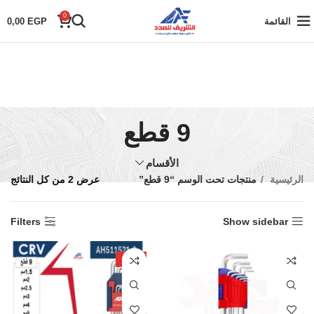
0
القائمة
EGP
0,00
9 قطع
الأقسام
الرئيسية
منتجات تحت الوسم “9 قطع”
عرض ⁦2⁩ من كل النتائج
Filters
Show sidebar
-32%