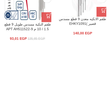
طقم الانكيه معدن 9 قطع مسدس
قصير )EHKY1091
طقم النكية مسدس طويل 9 قطع
1.5 / 10 م APT AH511522-9
140,00
EGP
93,01
EGP
135,85
EGP