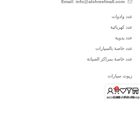
Email: info@alshreefmall.com
عدد وادوات
عدد كهربائية
عدد يدوية
عدد خاصة بالسيارات
عدد خاصة بمراكز الصيانة
زيوت سيارات
زيوت الموتور
0
زيوت الفتيس
My account
Cart
Wishlist
Filters
Shop
اضافات اداء
العناية بالسيارة
منظفات وملمعات