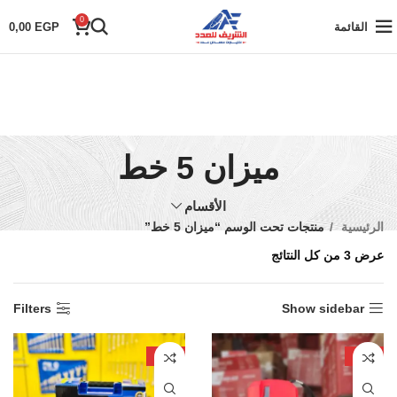
0
القائمة
EGP
0,00
ميزان 5 خط
الأقسام
الرئيسية
منتجات تحت الوسم “ميزان 5 خط”
عرض ⁦3⁩ من كل النتائج
Filters
Show sidebar
-33%
-12%