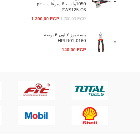
1050وات ، 6 سرعات – pit
PWS125-C6
1.300,00
EGP
1.700,00
EGP
بنسة بوز ٢ لون 6 بوصة
HPLR01-0160
140,00
EGP