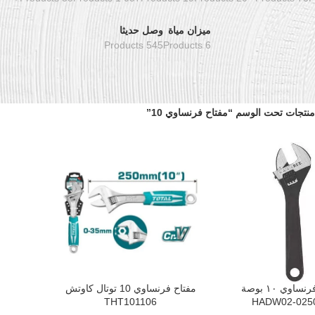
ميزان مياة
وصل حديثا
545 Products
6 Products
منتجات تحت الوسم “مفتاح فرنساوي 10”
مفتاح فرنساوي ١٠ بوصة
مفتاح فرنساوي 10 توتال كاوتش
سلة
إضافة إلى السلة
THT101106
HADW02-0250