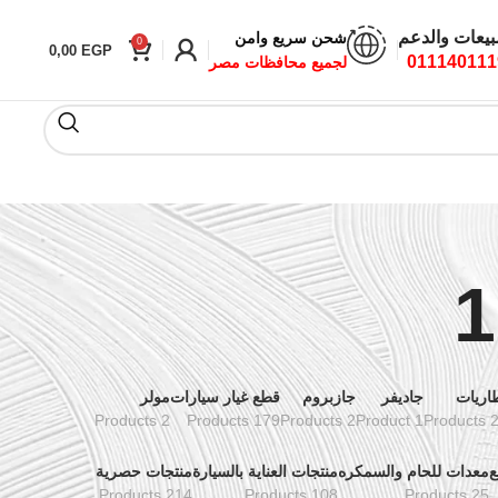
بيعات والدعم
شحن سريع وامن
0
0,00
EGP
011140111
لجميع محافظات مصر
اريات
جاديفر
جازبروم
قطع غيار سيارات
مولر
2 Products
179 Products
2 Products
1 Product
24 Pr
ع
معدات للحام والسمكره
منتجات العناية بالسيارة
منتجات حصرية
214 Products
108 Products
25 Products