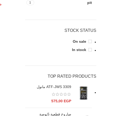
pit
1
P
STOCK STATUS
On sale
In stock
TOP RATED PRODUCTS
ATF-JWS 3309 مانول
575,00
EGP
صاروخ قطعية 5بوصة