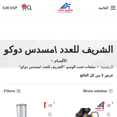
0
القائمة
EGP
0,00
الشريف للعدد \مسدس دوكو
الأقسام
الرئيسية
منتجات تحت الوسم “الشريف للعدد \مسدس دوكو”
عرض ⁦2⁩ من كل النتائج
Filters
Show sidebar
-5%
-7%