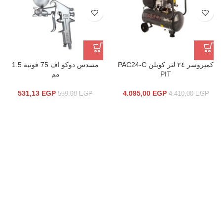
كمبروسر ٢٤ لتر كوبلن PAC24-C
مسدس دوكو اف 75 فونية 1.5
PIT
مم
531,13
EGP
4.095,00
EGP
559,08
EGP
4.410,00
EGP