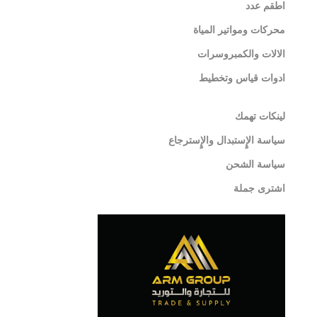
اطقم عدد
محركات ومواتير المياة
الالات والكمبروسرات
ادوات قياس وتخطيط
لينكات تهمك
سياسة الإٍستبدال والإٍسترجاع
سياسة الشحن
اشترى جملة