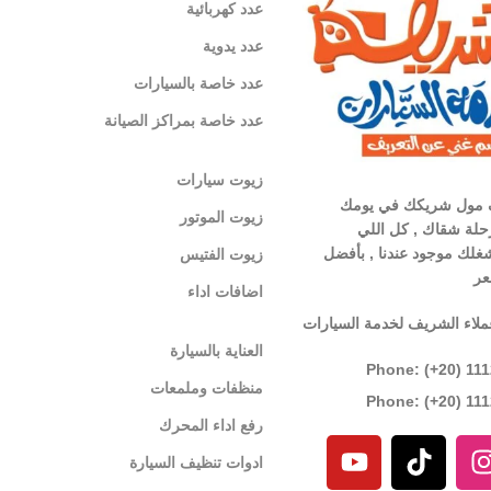
عدد كهربائية
عدد يدوية
عدد خاصة بالسيارات
عدد خاصة بمراكز الصيانة
زيوت سيارات
 مول شريكك في يومك
زيوت الموتور
لة شقاك , كل اللي
غلك موجود عندنا , بأفضل
زيوت الفتيس
عر
اضافات اداء
ملاء الشريف لخدمة السيارات
العناية بالسيارة
Phone: (+20) 11
منظفات وملمعات
Phone: (+20) 11
رفع اداء المحرك
ادوات تنظيف السيارة