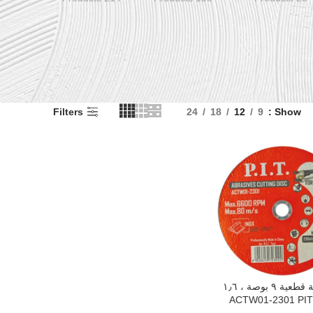
Filters
24
18
12
9
Show
اسطوانة قطعية ٩ بوصة ، ١٫٦
السلة