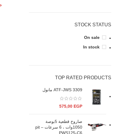
P
STOCK STATUS
On sale
In stock
TOP RATED PRODUCTS
ATF-JWS 3309 مانول
575,00
EGP
صاروخ قطعية 5بوصة
1050وات ، 6 سرعات – pit
PWS125-C6