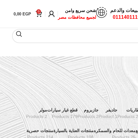
بيعات والدعم
شحن سريع وامن
0
0,00
EGP
011140111
لجميع محافظات مصر
اريات
جاديفر
جازبروم
قطع غيار سيارات
مولر
2 Products
179 Products
2 Products
1 Product
24 Pr
ع
معدات للحام والسمكره
منتجات العناية بالسيارة
منتجات حصرية
214 Products
108 Products
25 Products