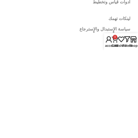
ادوات قياس وتخطيط
لينكات تهمك
سياسة الإٍستبدال والإٍسترجاع
0
سياسة الشحن
My account
Cart
Wishlist
Filters
Shop
اشترى جملة