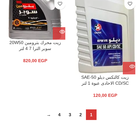
زيت محرك بترومين 20W50
سوبر الترا 7 4 لتر
820,00
EGP
زيت كالتكس ديلو SAE-50
CD/SC الاحادى عبوة 1 لتر
120,00
EGP
→
4
3
2
1